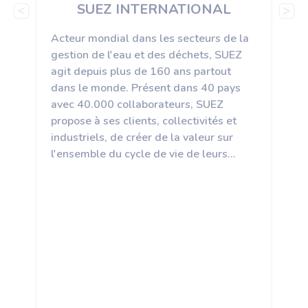
SUEZ INTERNATIONAL
Acteur mondial dans les secteurs de la
gestion de l'eau et des déchets, SUEZ
agit depuis plus de 160 ans partout
dans le monde. Présent dans 40 pays
avec 40.000 collaborateurs, SUEZ
propose à ses clients, collectivités et
industriels, de créer de la valeur sur
l'ensemble du cycle de vie de leurs
infrastructures et services, et de
conduire leur transition écologique en y
associant leurs usagers. A travers le
monde SUEZ : produit 8 TWh d’énergie
à partir des déchets et des eaux usées ;
dessert 68 millions de personnes de
personnes en eau potable ; fait
bénéficier 44 millions de personnes de
ses services d’assainissement ; gère 10