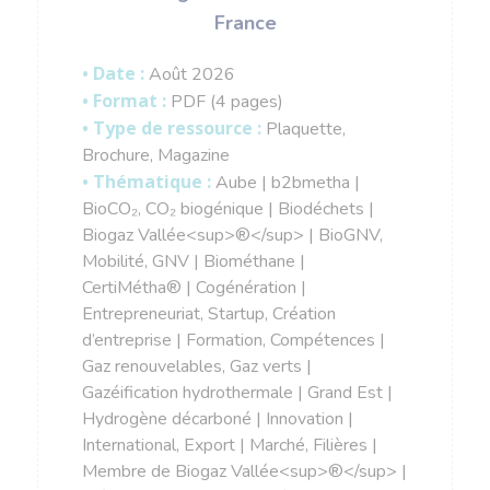
France
• Date :
Août 2026
• Format :
PDF (4 pages)
• Type de ressource :
Plaquette,
Brochure, Magazine
• Thématique :
Aube | b2bmetha |
BioCO₂, CO₂ biogénique | Biodéchets |
Biogaz Vallée<sup>®</sup> | BioGNV,
Mobilité, GNV | Biométhane |
CertiMétha® | Cogénération |
Entrepreneuriat, Startup, Création
d’entreprise | Formation, Compétences |
Gaz renouvelables, Gaz verts |
Gazéification hydrothermale | Grand Est |
Hydrogène décarboné | Innovation |
International, Export | Marché, Filières |
Membre de Biogaz Vallée<sup>®</sup> |