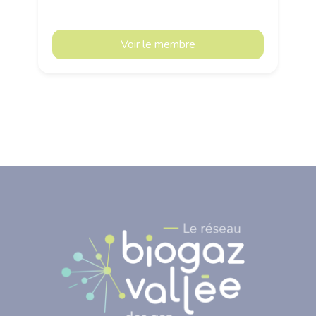
000 usines de traitement de l’eau ; a
déposé 1 800 brevets ; et pilote 10
Voir le membre
centres de recherche et d’expertise.