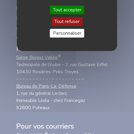
Méthanisation et gaz renouvelables
Tout accepter
®
Biogaz Vallée
Tout refuser
Actualités
Personnaliser
Agenda
Nous rendre visite
®
Siège Biogaz Vallée
Technopole de l’Aube - 2, rue Gustave Eiffel
10430 Rosières-Près-Troyes
- - - - - - - - - - - - - - - - - - - - -
Bureau de Paris-La-Défense
1, rue du général Leclerc
Immeuble Linéa - chez Francegaz
92800 Puteaux
Pour vos courriers
®