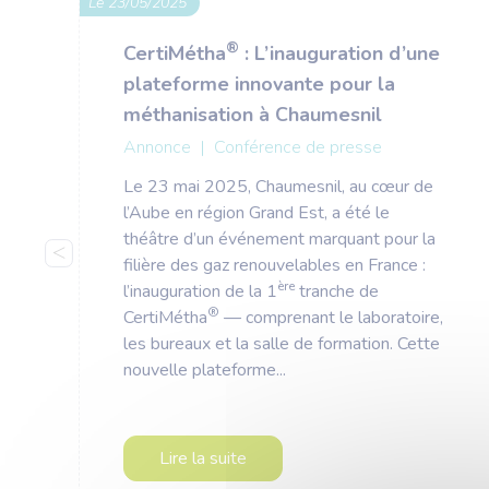
Le 23/05/2025
®
CertiMétha
: L’inauguration d’une
plateforme innovante pour la
méthanisation à Chaumesnil
Annonce
|
Conférence de presse
Le 23 mai 2025, Chaumesnil, au cœur de
l’Aube en région Grand Est, a été le
théâtre d’un événement marquant pour la
filière des gaz renouvelables en France :
ère
l’inauguration de la 1
tranche de
®
CertiMétha
— comprenant le laboratoire,
les bureaux et la salle de formation. Cette
nouvelle plateforme...
Lire la suite