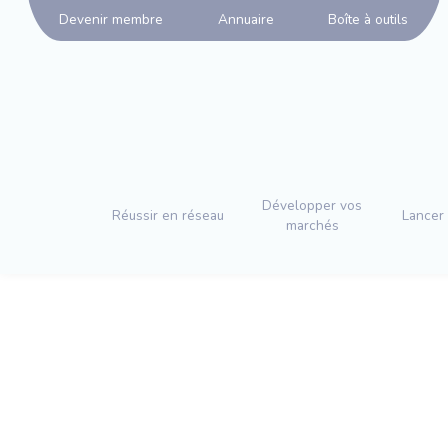
Panneau de gestion des cookies
Devenir membre
Annuaire
Boîte à outils
Développer vos
Réussir en réseau
Lancer 
marchés