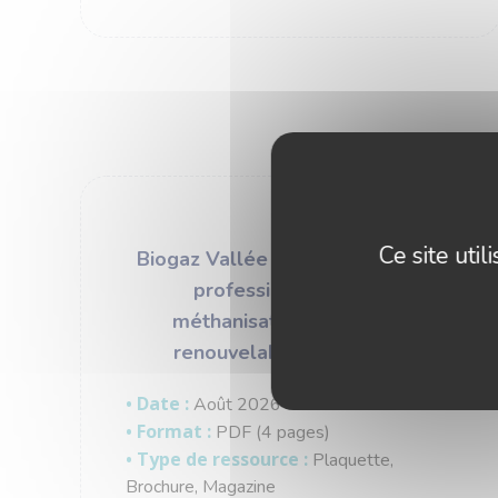
Ce site uti
Biogaz Vallée ® – Le réseau des
professionnels de la
méthanisation et des gaz
renouvelables en France
• Date :
Août 2026
• Format :
PDF (4 pages)
• Type de ressource :
Plaquette,
Brochure, Magazine