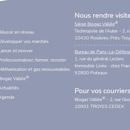
Nous rendre visit
®
Siège Biogaz Vallée
Technopole de l’Aube - 2, r
Réussir en réseau
10430 Rosières-Près-Tro
Développer vos marchés
- - - - - - - - - - - - - - - - - 
Lancer et innover
Bureau de Paris-La-Défen
1, rue du général Leclerc
Professionnaliser, former, recruter
Immeuble Linéa - chez Fra
Méthanisation et gaz renouvelables
92800 Puteaux
®
Biogaz Vallée
Actualités
Pour vos courrier
Agenda
®
Biogaz Vallée
- 2, rue Gu
10901 TROYES CEDEX