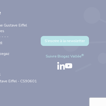
e
ue Gustave Eiffel
yes
- - - -
S’inscrire à la newsletter
se
ncegaz
®
Suivre Biogaz Vallée
s
stave Eiffel - CS90601