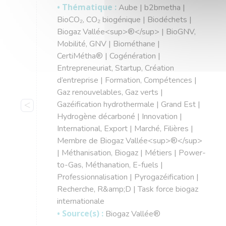
• Thématique :
Aube | b2bmetha |
BioCO₂, CO₂ biogénique | Biodéchets |
Biogaz Vallée<sup>®</sup> | BioGNV,
Mobilité, GNV | Biométhane |
CertiMétha® | Cogénération |
Entrepreneuriat, Startup, Création
d’entreprise | Formation, Compétences |
Gaz renouvelables, Gaz verts |
Gazéification hydrothermale | Grand Est |
Hydrogène décarboné | Innovation |
International, Export | Marché, Filières |
Membre de Biogaz Vallée<sup>®</sup>
| Méthanisation, Biogaz | Métiers | Power-
to-Gas, Méthanation, E-fuels |
Professionnalisation | Pyrogazéification |
Recherche, R&amp;D | Task force biogaz
internationale
• Source(s) :
Biogaz Vallée®