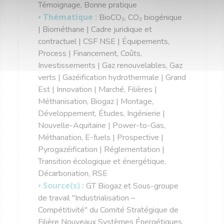
Témoignage, Bonne pratique
• Thématique :
BioCO₂, CO₂ biogénique
| Biométhane | Cadre juridique et
contractuel | CSF NSE | Équipements,
Process | Financement, Coûts,
Investissements | Gaz renouvelables, Gaz
verts | Gazéification hydrothermale | Grand
Est | Innovation | Marché, Filières |
Méthanisation, Biogaz | Montage,
Développement, Études, Ingénierie |
Nouvelle-Aquitaine | Power-to-Gas,
Méthanation, E-fuels | Prospective |
Pyrogazéification | Réglementation |
Transition écologique et énergétique,
Décarbonation, RSE
• Source(s) :
GT Biogaz et Sous-groupe
de travail "Industrialisation –
Compétitivité" du Comité Stratégique de
Filière Nouveaux Systèmes Énergétiques