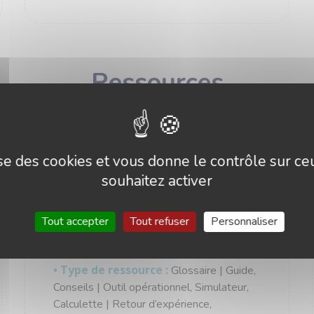
Ressources
lise des cookies et vous donne le contrôle sur c
Guide 2026 pour réaliser un projet
souhaitez activer
de valorisation du CO2 biogénique
issu de méthanisation
Tout accepter
Tout refuser
Personnaliser
• Date :
Juillet 2026
• Format :
PDF (94 pages)
• Type de ressource :
Glossaire | Guide,
Conseils | Outil opérationnel, Simulateur,
Calculette | Retour d’expérience,