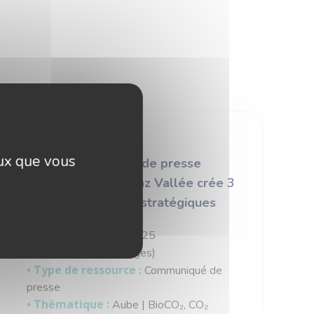
eux que vous
Communiqué de presse
29/09/2025 – Biogaz Vallée crée 3
Pôles d'activité stratégiques
• Date :
Septembre 2025
• Format :
PDF (2 pages)
• Type de ressource :
Communiqué de
presse
• Thématique :
Aube | BioCO₂, CO₂