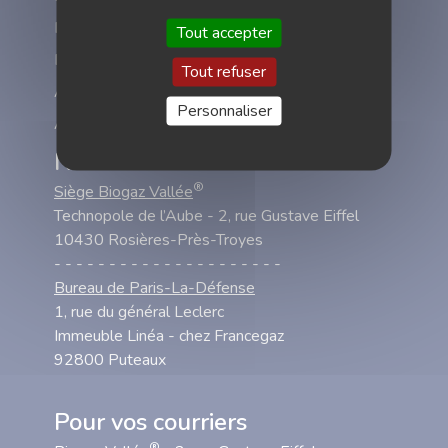
Méthanisation et gaz renouvelables
Tout accepter
®
Biogaz Vallée
Tout refuser
Actualités
Personnaliser
Agenda
Nous rendre visite
®
Siège Biogaz Vallée
Technopole de l’Aube - 2, rue Gustave Eiffel
10430 Rosières-Près-Troyes
- - - - - - - - - - - - - - - - - - - - -
Bureau de Paris-La-Défense
1, rue du général Leclerc
Immeuble Linéa - chez Francegaz
92800 Puteaux
Pour vos courriers
®