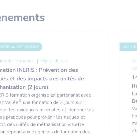
énements
2026 au 18/11/2026
Du 24/
ion de formation
|
Visite de site
Co
vo
mation INERIS : Prévention des
1
ues et des impacts des unités de
R
anisation (2 jours)
La
ERIS formation organise en partenariat avec
Ba
®
az Vallée
une formation de 2 jours sur «
Va
iser les exigences minimales et identifier les
bo
s pratiques pour prévenir les risques et
mo
cts des unités de méthanisation ». Cette
20
ion répond aux exigences de formation des