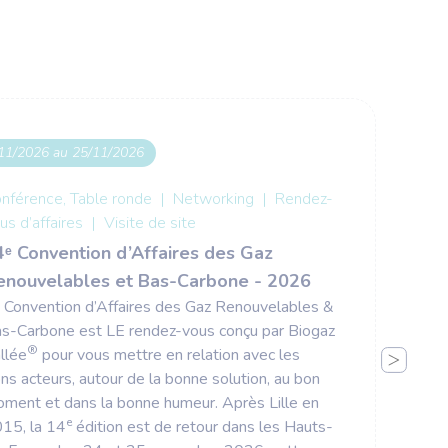
11/2026 au 25/11/2026
Du 
nférence, Table ronde
|
Networking
|
Rendez-
us d’affaires
|
Visite de site
4ᵉ Convention d’Affaires des Gaz
enouvelables et Bas-Carbone - 2026
 Convention d’Affaires des Gaz Renouvelables &
s-Carbone est LE rendez-vous conçu par Biogaz
®
llée
pour vous mettre en relation avec les
ns acteurs, autour de la bonne solution, au bon
ment et dans la bonne humeur. Après Lille en
e
15, la 14
édition est de retour dans les Hauts-