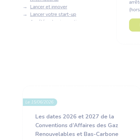
arrê
Lancer et innover
(hors
Lancer votre start-up
Accélérer les innovations
Récompenser les innovations
Tester, optimiser et
démontrer
®
Le laboratoire CertiMétha
Le démonstrateur
®
CertiMétha
Professionnaliser, former,
recruter
Offres d'emploi
Offres de formation
Le 15/06/2026
Attirer les talents
Métiers les plus recherchés
Les dates 2026 et 2027 de la
Monter en compétences
Conventions d’Affaires des Gaz
Diplômes et niveaux de
Renouvelables et Bas-Carbone
formation recherchés