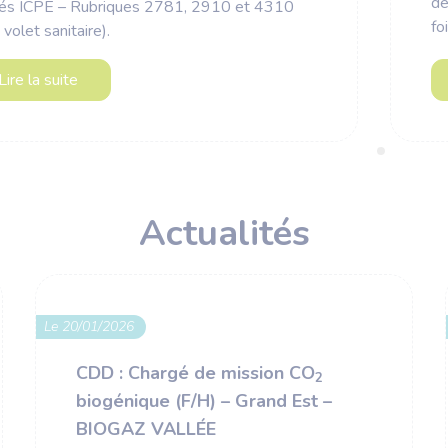
de
tés ICPE – Rubriques 2781, 2910 et 4310
fo
 volet sanitaire).
Lire la suite
Actualités
Le 20/01/2026
CDD : Chargé de mission CO
2
biogénique (F/H) – Grand Est –
BIOGAZ VALLÉE