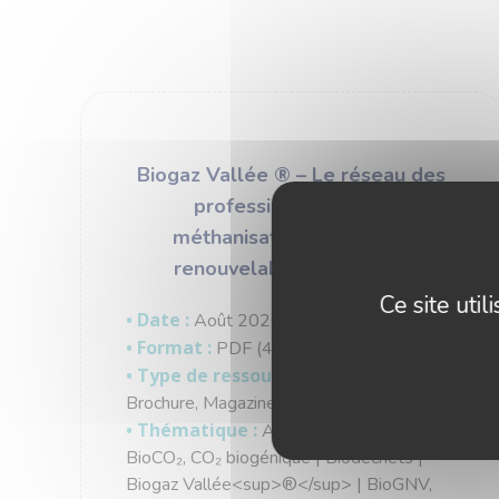
Biogaz Vallée ® – Le réseau des
professionnels de la
méthanisation et des gaz
renouvelables en France
Ce site uti
• Date :
Août 2026
• Format :
PDF (4 pages)
• Type de ressource :
Plaquette,
Brochure, Magazine
• Thématique :
Aube | b2bmetha |
BioCO₂, CO₂ biogénique | Biodéchets |
Biogaz Vallée<sup>®</sup> | BioGNV,