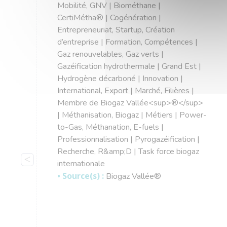
Mobilité, GNV | Biométhane |
CertiMétha® | Cogénération |
Entrepreneuriat, Startup, Création
d’entreprise | Formation, Compétences |
Gaz renouvelables, Gaz verts |
Gazéification hydrothermale | Grand Est |
Hydrogène décarboné | Innovation |
International, Export | Marché, Filières |
Membre de Biogaz Vallée<sup>®</sup>
| Méthanisation, Biogaz | Métiers | Power-
to-Gas, Méthanation, E-fuels |
Professionnalisation | Pyrogazéification |
Recherche, R&amp;D | Task force biogaz
internationale
• Source(s) :
Biogaz Vallée®