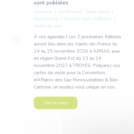
Méthanisation et gaz
sont publiées
renouvelables
Annonce
|
Conférence, Table ronde
|
Les gaz verts, clés pour la
Networking
|
Rendez-vous d’affaires
|
résilience
Visite de site
Centre de ressources
À vos agendas ! Les 2 prochaines éditions
®
Biogaz Vallée
auront lieu dans les Hauts-de-France du
®
Contacter Biogaz Vallée
24 au 25 novembre 2026 à ARRAS, puis
Missions
en région Grand Est du 23 au 24
Équipe et gouvernance
novembre 2027 à TROYES. Préparez vos
Profil des membres
cartes de visite pour la Convention
Actualités
d’Affaires des Gaz Renouvelables & Bas-
®
Newsletter Biogaz Vallée
Carbone, un rendez-vous unique en son...
Agenda
Mentions légales
Plan de site
Lire la suite
Recherche globale