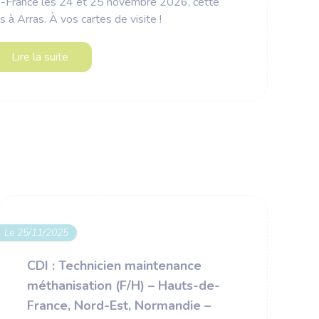
-France les 24 et 25 novembre 2026, cette
is à Arras. À vos cartes de visite !
Lire la suite
Le 25/11/2025
Le 1
CDI : Technicien maintenance
méthanisation (F/H) – Hauts-de-
France, Nord-Est, Normandie –