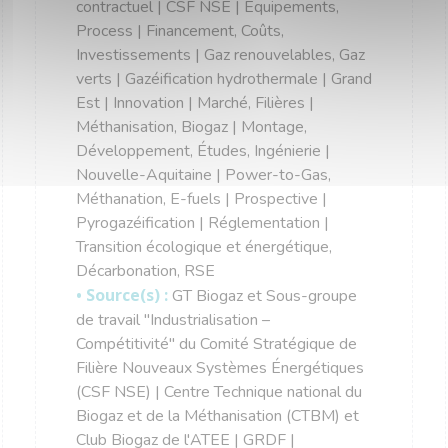
contractuel | CSF NSE | Équipements,
Process | Financement, Coûts,
Investissements | Gaz renouvelables, Gaz
verts | Gazéification hydrothermale | Grand
Est | Innovation | Marché, Filières |
Méthanisation, Biogaz | Montage,
Développement, Études, Ingénierie |
Nouvelle-Aquitaine | Power-to-Gas,
Méthanation, E-fuels | Prospective |
Pyrogazéification | Réglementation |
Transition écologique et énergétique,
Décarbonation, RSE
• Source(s) :
GT Biogaz et Sous-groupe
de travail "Industrialisation –
Compétitivité" du Comité Stratégique de
Filière Nouveaux Systèmes Énergétiques
(CSF NSE) | Centre Technique national du
Biogaz et de la Méthanisation (CTBM) et
Club Biogaz de l'ATEE | GRDF |