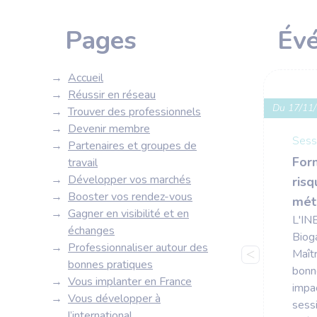
Pages
Év
Accueil
Réussir en réseau
Du 17/11/
Trouver des professionnels
Devenir membre
Sess
Partenaires et groupes de
For
travail
Développer vos marchés
risq
Booster vos rendez-vous
méth
Gagner en visibilité et en
L'IN
échanges
Biog
Professionnaliser autour des
Maîtr
bonnes pratiques
bonne
Vous implanter en France
impa
Vous développer à
sess
l’international