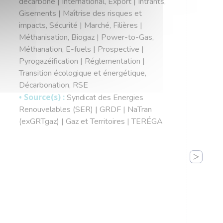
décarboné | International, Export | Intrants,
Gisements | Maîtrise des risques et
impacts, Sécurité | Marché, Filières |
Méthanisation, Biogaz | Power-to-Gas,
Méthanation, E-fuels | Prospective |
Pyrogazéification | Réglementation |
Transition écologique et énergétique,
Décarbonation, RSE
• Source(s) :
Syndicat des Energies
Renouvelables (SER) | GRDF | NaTran
(exGRTgaz) | Gaz et Territoires | TERÉGA