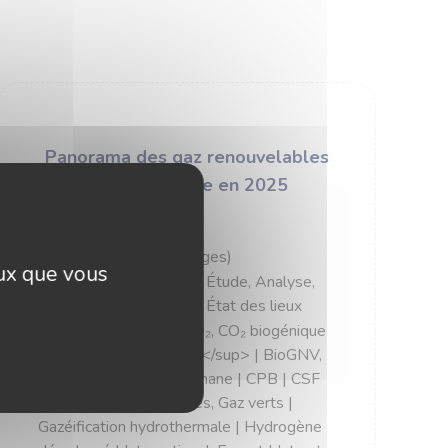
Panorama des gaz renouvelables
et bas carbone en 2025
• Date :
Mars 2026
• Format :
PDF (68 pages)
eux que vous
• Type de ressource :
Étude, Analyse,
Rapport | Observatoire, État des lieux
• Thématique :
BioCO₂, CO₂ biogénique
| Biogaz Vallée<sup>®</sup> | BioGNV,
Mobilité, GNV | Biométhane | CPB | CSF
NSE | Gaz renouvelables, Gaz verts |
Gazéification hydrothermale | Hydrogène