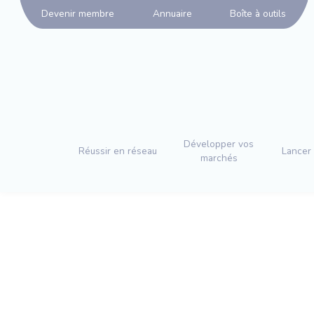
Panneau de gestion des cookies
Devenir membre
Annuaire
Boîte à outils
Développer vos
Réussir en réseau
Lancer 
marchés