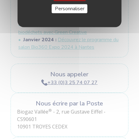
Mai 2024 :
Visitez les sites de méthanisation
Personnaliser
de la STEP de Strasbourg et de BIOMETHA, la
veille d’Expobiogaz 2024
Mars 2024 :
Participez au webinaire
biodéchets avec Green Creative
Janvier 2024 :
Découvrez le programme du
salon Bio360 Expo 2024 à Nantes
Nous appeler
+33 (0)3 25 74 07 27
Nous écrire par la Poste
®
Biogaz Vallée
- 2, rue Gustave Eiffel -
CS90601
10901 TROYES CEDEX