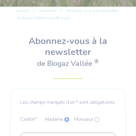
>
>
Accueil
Actualités
Abonnez-vous à la newsletter
de Biogaz Vallée<sup>®</sup>
Abonnez-vous à la
newsletter
®
de Biogaz Vallée
Les champs marqués d’un * sont obligatoires.
Civilité* :
Madame
Monsieur