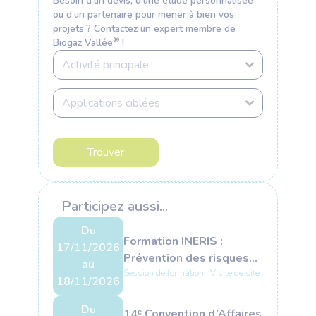
Besoin d’un devis, d’une étude personnalisée
ou d’un partenaire pour mener à bien vos
projets ? Contactez un expert membre de
®
Biogaz Vallée
!
Participez aussi...
Du
Formation INERIS :
17/11/2026
Prévention des risques
au
et des impacts des
Session de formation | Visite de site
18/11/2026
unités de méthanisation
(2 jours)
Du
14ᵉ Convention d’Affaires