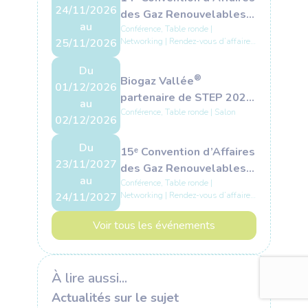
24/11/2026
des Gaz Renouvelables
au
et Bas-Carbone - 2026
Conférence, Table ronde |
25/11/2026
Networking | Rendez-vous d’affaires
| Visite de site
Du
®
Biogaz Vallée
01/12/2026
partenaire de STEP 2026
au
: gaz renouvelables et
Conférence, Table ronde | Salon
02/12/2026
souveraineté
énergétique au
Du
15ᵉ Convention d’Affaires
programme
23/11/2027
des Gaz Renouvelables
au
et Bas-Carbone - 2027
Conférence, Table ronde |
24/11/2027
Networking | Rendez-vous d’affaires
| Visite de site
Voir tous les événements
À lire aussi...
Actualités sur le sujet