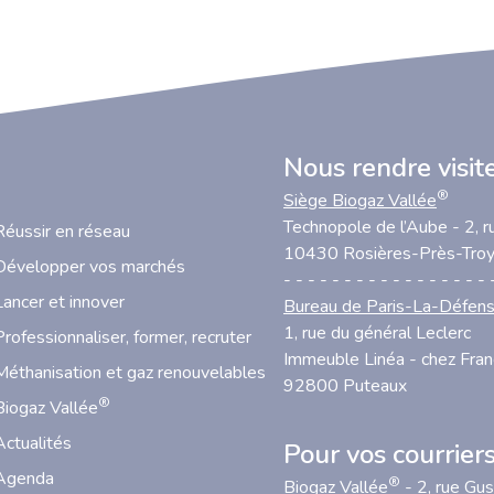
Nous rendre visit
®
Siège Biogaz Vallée
Technopole de l’Aube - 2, r
Réussir en réseau
10430 Rosières-Près-Tro
Développer vos marchés
- - - - - - - - - - - - - - - - - 
Lancer et innover
Bureau de Paris-La-Défen
1, rue du général Leclerc
Professionnaliser, former, recruter
Immeuble Linéa - chez Fra
Méthanisation et gaz renouvelables
92800 Puteaux
®
Biogaz Vallée
Actualités
Pour vos courrier
Agenda
®
Biogaz Vallée
- 2, rue Gu