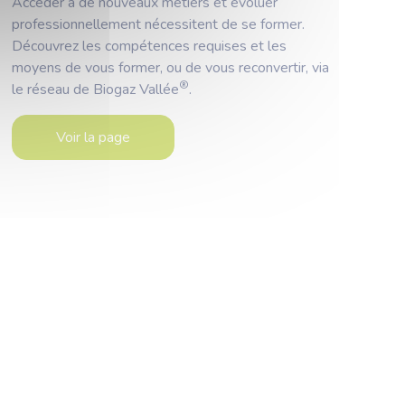
Accéder à de nouveaux métiers et évoluer
professionnellement nécessitent de se former.
Découvrez les compétences requises et les
moyens de vous former, ou de vous reconvertir, via
®
le réseau de Biogaz Vallée
.
Voir la page