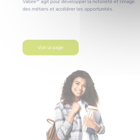
®
Vallée
agit pour développer la notoriété et l’image
des métiers et accélérer les opportunités.
Voir la page