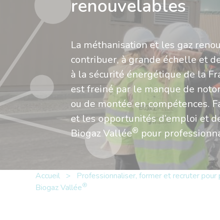
renouvelables
La méthanisation et les gaz renou
contribuer, à grande échelle et de
à la sécurité énergétique de la Fra
est freiné par le manque de notor
ou de montée en compétences. Faci
et les opportunités d’emploi et d
®
Biogaz Vallée
pour professionnali
Accueil
>
Professionnaliser, former et recruter pour
®
Biogaz Vallée