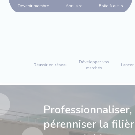
Panneau de gestion des cookies
Devenir membre
Annuaire
Boîte à outils
Développer vos
Réussir en réseau
Lancer 
marchés
Professionnaliser,
pérenniser la fili