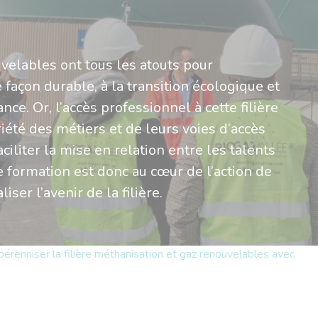
velables ont tous les atouts pour
 façon durable, à la transition écologique et
nce. Or, l’accès professionnel à cette filière
iété des métiers et de leurs voies d’accès
liter la mise en relation entre les talents
e formation est donc au cœur de l’action de
ser l’avenir de la filière.
 pérenniser la filière méthanisation et gaz renouvelables avec