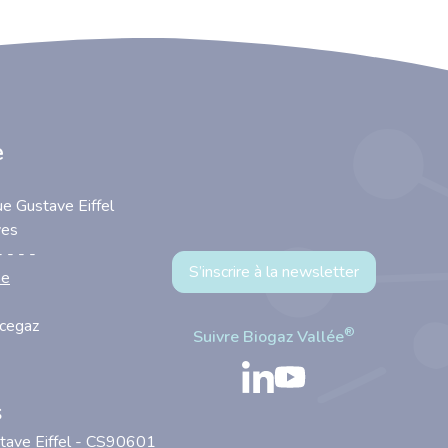
e
ue Gustave Eiffel
yes
- - - -
S’inscrire à la newsletter
se
ncegaz
®
Suivre Biogaz Vallée
s
stave Eiffel - CS90601