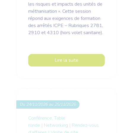
les risques et impacts des unités de
méthanisation ». Cette session
répond aux exigences de formation
des arrêtés ICPE – Rubriques 2781,
2910 et 4310 (hors volet sanitaire).
Lire la suite
Du 24/11/2026 au 25/11/2026
Conférence, Table
ronde
|
Networking
|
Rendez-vous
d’affaires
|
Visite de site