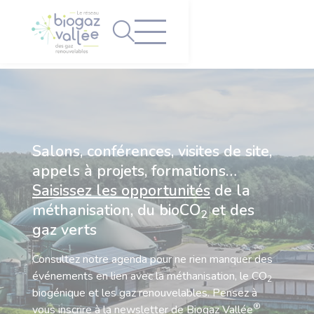
Panneau de gestion des cookies
Salons, conférences, visites de site,
appels à projets, formations…
Saisissez les opportunités
de la
méthanisation, du bioCO
et des
2
gaz verts
Consultez notre agenda pour ne rien manquer des
événements en lien avec la méthanisation, le CO
2
biogénique et les gaz renouvelables. Pensez à
®
vous inscrire à la newsletter de Biogaz Vallée