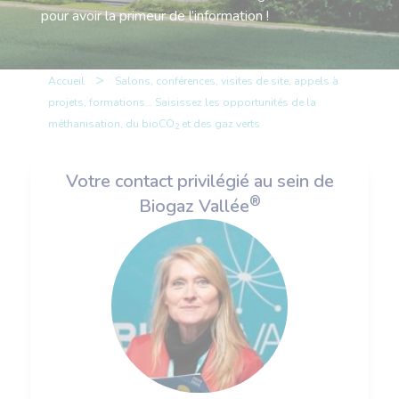
pour avoir la primeur de l’information !
>
Accueil
Salons, conférences, visites de site, appels à
projets, formations… Saisissez les opportunités de la
méthanisation, du bioCO
et des gaz verts
2
Votre contact privilégié au sein de
®
Biogaz Vallée