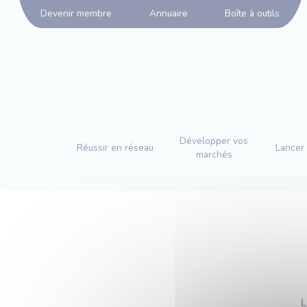
Panneau de gestion des cookies
Devenir membre
Annuaire
Boîte à outils
Développer vos
Réussir en réseau
Lancer 
marchés
L