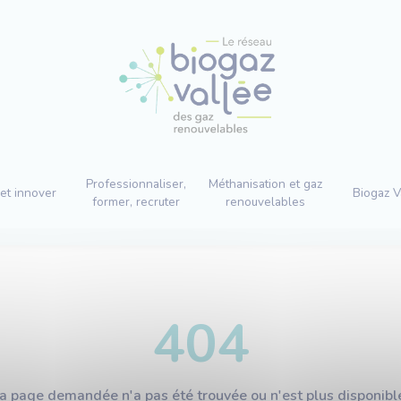
Professionnaliser,
Méthanisation et gaz
et innover
Biogaz V
former, recruter
renouvelables
404
a page demandée n'a pas été trouvée ou n'est plus disponibl