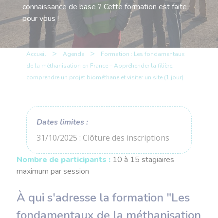
connaissance de base ? Cette formation est faite
pour vous !
>
>
Accueil
Agenda
Formation : Les fondamentaux
de la méthanisation en France – Appréhender la filière,
comprendre un projet biométhane et visiter un site (1 jour)
Dates limites :
31/10/2025 : Clôture des inscriptions
Nombre de participants :
10 à 15 stagiaires
maximum par session
À qui s'adresse la formation "Les
fondamentaux de la méthanisation