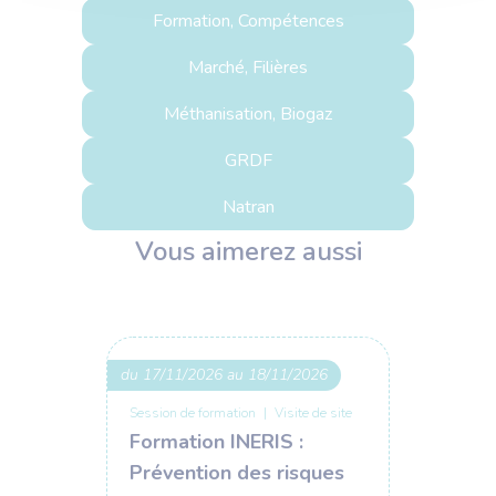
Formation, Compétences
Marché, Filières
Méthanisation, Biogaz
GRDF
Natran
Vous aimerez aussi
du 17/11/2026 au 18/11/2026
du 24/1
Session de formation
|
Visite de site
Confére
Networ
Formation INERIS :
d’affai
Prévention des risques
14ᵉ 