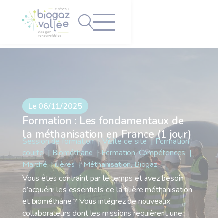
Panneau de gestion des cookies
Le 06/11/2025
Formation : Les fondamentaux de
la méthanisation en France (1 jour)
Session de formation
Visite de site
Formation
courte
Biométhane
Formation, Compétences
Marché, Filières
Méthanisation, Biogaz
Vous êtes contraint par le temps et avez besoin
d’acquérir les essentiels de la filière méthanisation
et biométhane ? Vous intégrez de nouveaux
collaborateurs dont les missions requièrent une