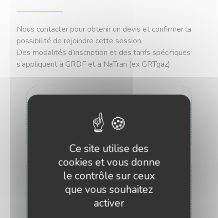
Nous contacter pour obtenir un devis et confirmer la
possibilité de rejoindre cette session.
Des modalités d’inscription et des tarifs spécifiques
s’appliquent à GRDF et à NaTran (ex GRTgaz).
À lire aussi :
Télécharger le programme des
®
formations Biogaz Vallée
(PDF)
Ce site utilise des
cookies et vous donne
le contrôle sur ceux
Vous avez besoin d’un devis
que vous souhaitez
? Des questions sur nos
activer
formations ? Les dates ne