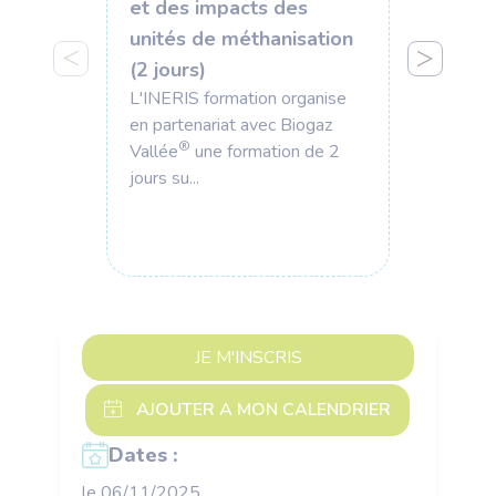
et des impacts des
d’Af
unités de méthanisation
Reno
(2 jours)
Carb
L'INERIS formation organise
La Con
en partenariat avec Biogaz
Gaz R
®
Vallée
une formation de 2
Carbo
jours su...
conçu p
JE M'INSCRIS
Dates :
le 06/11/2025