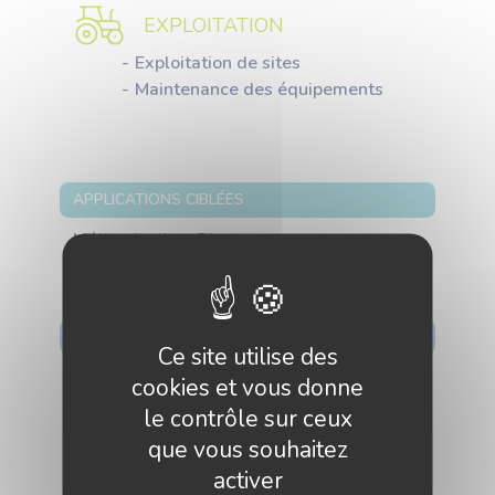
EXPLOITATION
Exploitation de sites
Maintenance des équipements
APPLICATIONS CIBLÉES
Méthanisation, Biogaz ;
CLIENTS ADRESSÉS
Ce site utilise des
Agriculteurs ,
cookies et vous donne
Collectivités ,
le contrôle sur ceux
Développeurs investisseurs ,
que vous souhaitez
Entreprises de la filière des gaz
activer
renouvelables ,