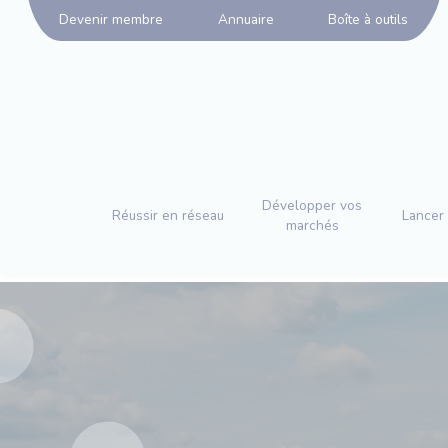
Panneau de gestion des cookies
Devenir membre
Annuaire
Boîte à outils
Développer vos
Réussir en réseau
Lancer 
marchés