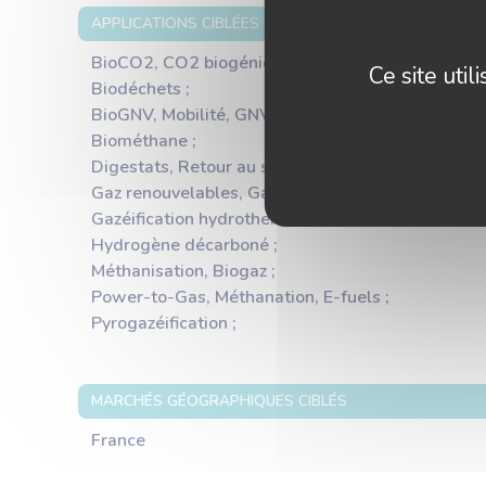
APPLICATIONS CIBLÉES
BioCO2, CO2 biogénique ;
Ce site uti
Biodéchets ;
BioGNV, Mobilité, GNV ;
Biométhane ;
Digestats, Retour au sol, Agroécologie ;
Gaz renouvelables, Gaz verts ;
Gazéification hydrothermale ;
Hydrogène décarboné ;
Méthanisation, Biogaz ;
Power-to-Gas, Méthanation, E-fuels ;
Pyrogazéification ;
MARCHÉS GÉOGRAPHIQUES CIBLÉS
France