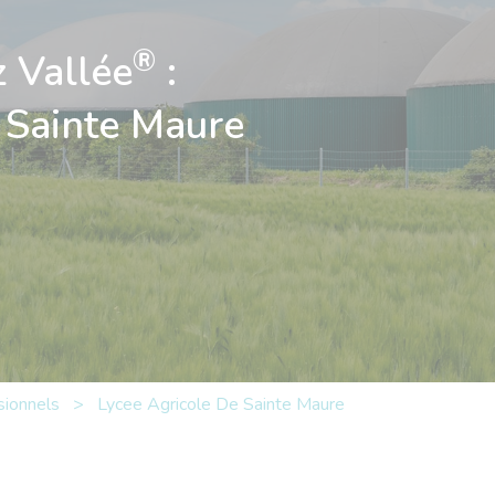
®
 Vallée
:
 Sainte Maure
sionnels
>
Lycee Agricole De Sainte Maure