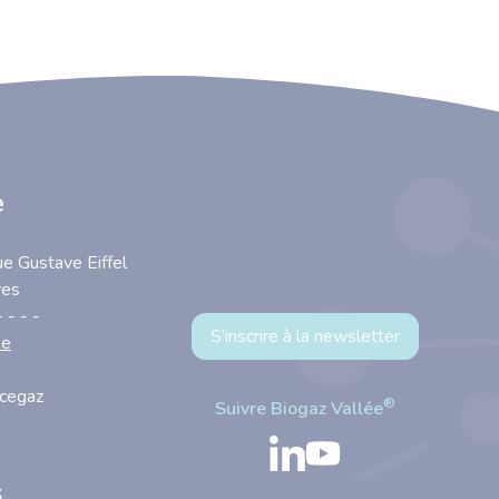
e
ue Gustave Eiffel
yes
- - - -
S’inscrire à la newsletter
se
ncegaz
®
Suivre Biogaz Vallée
s