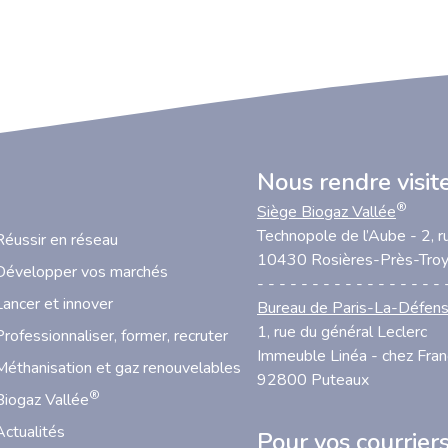
Nous rendre visit
®
Siège Biogaz Vallée
Technopole de l’Aube - 2, r
Réussir en réseau
10430 Rosières-Près-Tro
Développer vos marchés
- - - - - - - - - - - - - - - - - 
Lancer et innover
Bureau de Paris-La-Défen
1, rue du général Leclerc
Professionnaliser, former, recruter
Immeuble Linéa - chez Fra
Méthanisation et gaz renouvelables
92800 Puteaux
®
Biogaz Vallée
Actualités
Pour vos courrier