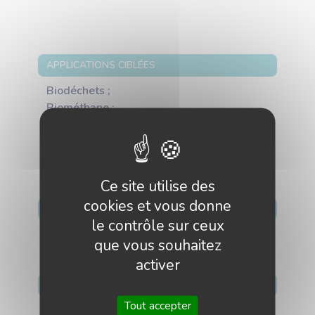
APPLICATIONS CIBLÉES
Biodéchets ;
Biométhane ;
Cogénération ;
Digestats, Retour au sol, Agroécologie ;
Méthanisation, Biogaz ;
Ce site utilise des
cookies et vous donne
MARCHÉS GÉOGRAPHIQUES CIBLÉS
le contrôle sur ceux
France
que vous souhaitez
activer
DESCRIPTION
Tout accepter
METHEOR, association pour la