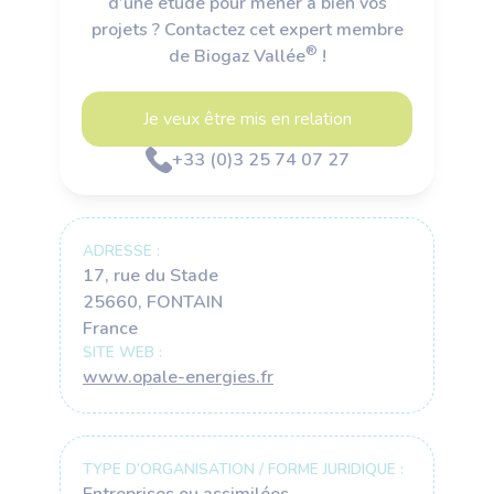
d’une étude pour mener à bien vos
projets ? Contactez cet expert membre
®
de Biogaz Vallée
!
Je veux être mis en relation
+33 (0)3 25 74 07 27
ADRESSE :
17, rue du Stade
25660, FONTAIN
France
SITE WEB :
www.opale-energies.fr
TYPE D’ORGANISATION / FORME JURIDIQUE :
Entreprises ou assimilées