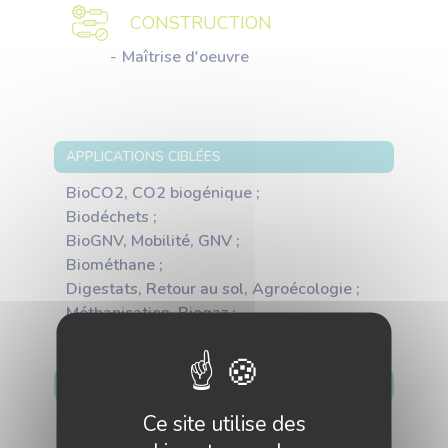
CONSTRUCTION
Maîtrise d'oeuvre
APPLICATIONS CIBLÉES
BioCO2, CO2 biogénique ;
Biodéchets ;
BioGNV, Mobilité, GNV ;
Biométhane ;
Digestats, Retour au sol, Agroécologie ;
Méthanisation, Biogaz ;
MARCHÉS GÉOGRAPHIQUES CIBLÉS
Ce site utilise des
France