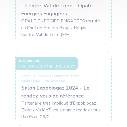
– Centre-Val de Loire – Opale
Energies Engagées
OPALE ÉNERGIES ENGAGÉES recrute
un Chef de Projets Biogaz Région
Centre-Val de Loire (F/H)...
Événement
- du 05/06/2024 au 06/06/2024
Concours, Trophée
|
Conférence, Table
ronde
|
Salon
|
Visite de site
Salon Expobiogaz 2024 – Le
rendez-vous de référence
Partenaire très impliqué d’Expobiogaz,
®
Biogaz Vallée
vous donne rendez-vous
du 05 au 06/0...