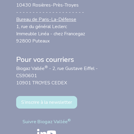
10430 Rosières-Près-Troyes
- - - - - - - - - - - - - - - - - - - - -
Bureau de Paris-La-Défense
1, rue du général Leclerc
Immeuble Linéa - chez Francegaz
92800 Puteaux
Pour vos courriers
®
Biogaz Vallée
- 2, rue Gustave Eiffel -
CS90601
10901 TROYES CEDEX
S’inscrire à la newsletter
®
Suivre Biogaz Vallée