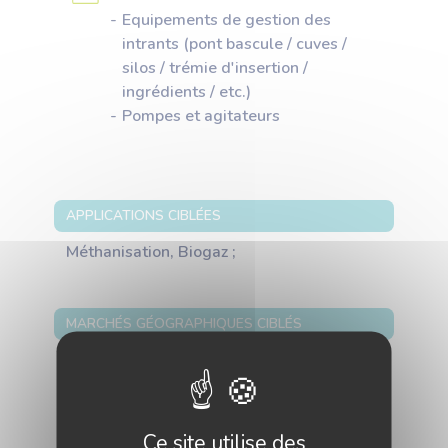
Equipements de gestion des
intrants (pont bascule / cuves /
silos / trémie d'insertion /
ingrédients / etc.)
Pompes et agitateurs
APPLICATIONS CIBLÉES
Méthanisation, Biogaz ;
MARCHÉS GÉOGRAPHIQUES CIBLÉS
Albanie , Allemagne , Andorre , Arménie ,
Autriche , Azerbaïdjan , Belgique ,
Biélorussie , Bosnie-Herzégovine ,
Bulgarie , Chypre , Croatie , Danemark ,
Ce site utilise des