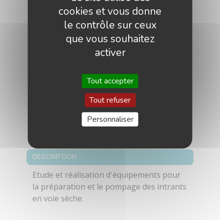
Espagne , Estonie , Finlande , France ,
cookies et vous donne
Géorgie , Grèce , Hongrie , Irlande , Islande
le contrôle sur ceux
, Italie , Kazakhstan , Kosovo , Lettonie ,
que vous souhaitez
Liechtenstein , Lituanie , Luxembourg ,
activer
Macédoine , Malte , Moldavie , Monaco ,
Monténégro , Norvège , Ouzbékistan ,
Pays-Bas , Pologne , Portugal , République
Tout accepter
Tchèque , Roumanie , Royaume-Uni ,
Russie , Saint-Marin , Serbie , Slovaquie ,
Tout refuser
Slovénie , Suède , Suisse , Tadjikistan ,
Personnaliser
Turkménistan , Ukraine , Vatican
DESCRIPTION
Etude et réalisation d'équipements pour
la préparation et le pompage des intrants
en voie sèche.