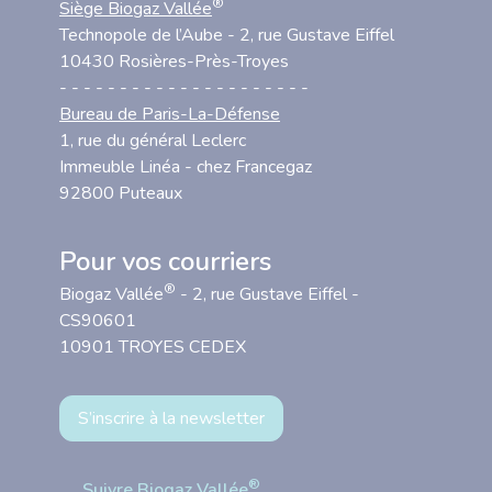
®
Siège Biogaz Vallée
Technopole de l’Aube - 2, rue Gustave Eiffel
10430 Rosières-Près-Troyes
- - - - - - - - - - - - - - - - - - - - -
Bureau de Paris-La-Défense
1, rue du général Leclerc
Immeuble Linéa - chez Francegaz
92800 Puteaux
Pour vos courriers
®
Biogaz Vallée
- 2, rue Gustave Eiffel -
CS90601
10901 TROYES CEDEX
S’inscrire à la newsletter
®
Suivre Biogaz Vallée