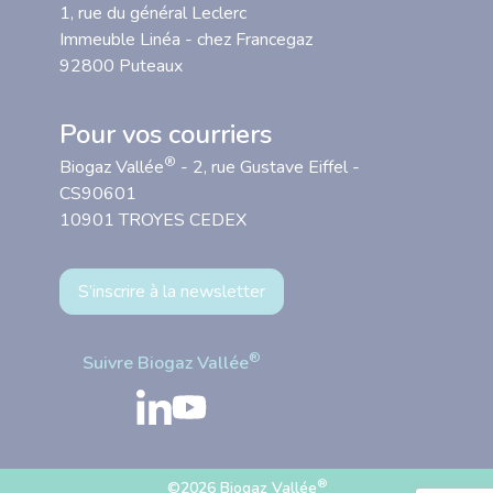
1, rue du général Leclerc
Immeuble Linéa - chez Francegaz
92800 Puteaux
Pour vos courriers
®
Biogaz Vallée
- 2, rue Gustave Eiffel -
CS90601
10901 TROYES CEDEX
S’inscrire à la newsletter
®
Suivre Biogaz Vallée
®
©2026 Biogaz Vallée