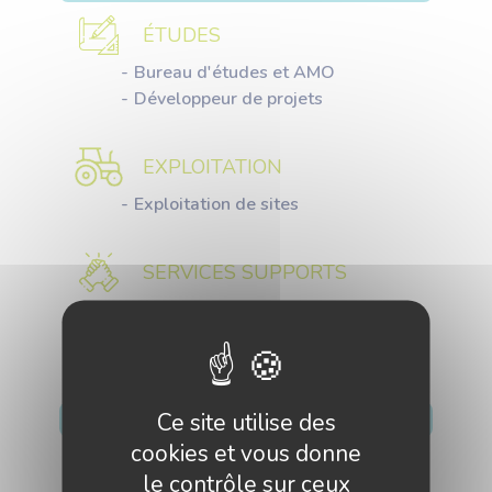
ÉTUDES
Bureau d'études et AMO
Développeur de projets
EXPLOITATION
Exploitation de sites
SERVICES SUPPORTS
Financements
Ce site utilise des
APPLICATIONS CIBLÉES
cookies et vous donne
Méthanisation, Biogaz ;
le contrôle sur ceux